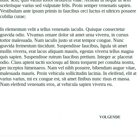
scelerisque varius sed vulputate felis. Proin semper venenatis sapien.
Vestibulum ante ipsum primis in faucibus orci luctus et ultrices posuere
cubilia curae;
In elementum velit a tellus venenatis iaculis. Quisque consectetur
gravida odio. Vivamus ornare dolor sit amet urna viverra, in cursus
tortor malesuada. Nam iaculis justo ut erat tempor congue. Nunc
gravida fermentum tincidunt. Suspendisse faucibus, ligula sit amet
mollis viverra, erat lacus aliquam mauris, egestas viverra tellus magna
quis sapien. Suspendisse rutrum faucibus pretium. Integer ac placerat
odio. Class aptent taciti sociosqu ad litora torquent per conubia nostra,
per inceptos himenaeos. Nam vel nibh posuere, bibendum augue vitae,
malesuada mauris. Proin vehicula sollicitudin lacinia. In eleifend, elit at
varius varius, mi ex congue est, sit amet finibus nunc risus et massa.
Nam eleifend venenatis eros, at vehicula sapien viverra eu.
VOLGENDE