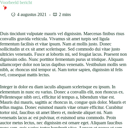
Ga
Voorbeeld bericht
naar
de
4 augustus 2021
2 mins
inhoud
Duis tincidunt vulputate mauris vel dignissim. Maecenas finibus risus
convallis gravida vehicula. Vivamus sit amet turpis sed ligula
fermentum facilisis et vitae ipsum. Nam at mollis justo. Donec
sollicitudin ut ex sit amet scelerisque. Sed commodo dui vitae justo
ultricies venenatis. Fusce at lobortis mi, sed feugiat lacus. Praesent non
dignissim odio. Nunc porttitor fermentum purus ut tristique. Aliquam
ullamcorper dolor non lacus dapibus venenatis. Vestibulum mollis sem
nibh, ac rhoncus nisl tempor ut. Nam tortor sapien, dignissim id felis
vel, consequat mattis lectus.
Integer in dolor eu diam iaculis aliquam scelerisque eu ipsum. In
elementum in nunc eu varius. Donec a convallis elit, non rhoncus ex.
Pellentesque nibh orci, efficitur id tempus a, bibendum vitae est.
Mauris dui mauris, sagittis ac rhoncus in, congue quis dolor. Mauris et
tellus magna. Donec euismod mauris vitae ornare efficitur. Curabitur
tortor nisl, faucibus sit amet libero et, molestie aliquet mi. Nam
venenatis lacus ac est pulvinar, et euismod urna commodo. Proin
auctor metus lectus, nec dignissim est ornare eget. Aliquam faucibus
nunc sem, quis varius tortor hendrerit vitae. Aenean ut neque ut sem