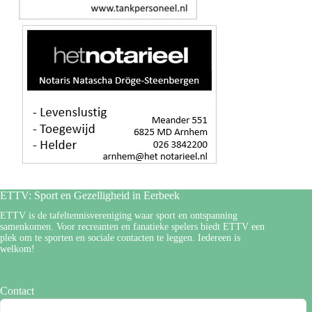
ETTV: Sport en Gezelligheid in Eerbeek
ETTV is de tafeltennisvereniging waar sport en ontspanning
samenkomen. Voor recreanten en fanatieke spelers biedt ETTV een
plek om te sporten en sociale contacten te leggen. Iedereen is
welkom!
Contact